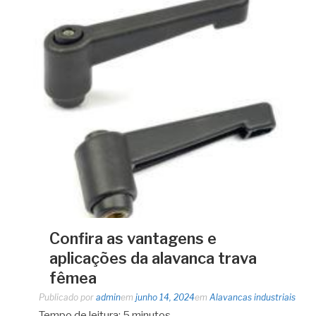
Confira as vantagens e
aplicações da alavanca trava
fêmea
Publicado por
admin
em
junho 14, 2024
em
Alavancas industriais
Tempo de leitura:
5
minutos