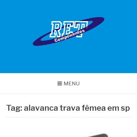
Pular
para
o
conteúdo
RET COMPONENTES
MENU
Tag:
alavanca trava fêmea em sp