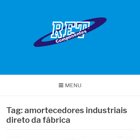
Pular
para
o
conteúdo
RET COMPONENTES
MENU
Tag:
amortecedores industriais
direto da fábrica