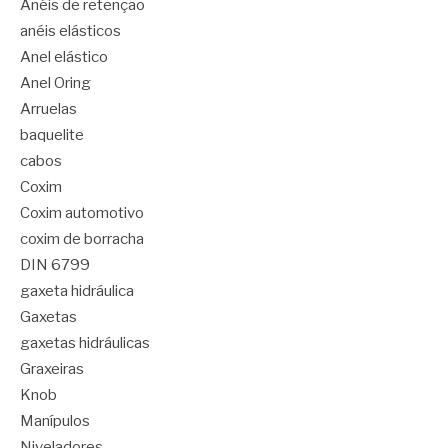
Anéis de retenção
anéis elásticos
Anel elástico
Anel Oring
Arruelas
baquelite
cabos
Coxim
Coxim automotivo
coxim de borracha
DIN 6799
gaxeta hidráulica
Gaxetas
gaxetas hidráulicas
Graxeiras
Knob
Manípulos
Niveladores