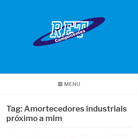
Pular
para
o
conteúdo
RET COMPONENTES
MENU
Tag:
Amortecedores industriais
próximo a mim