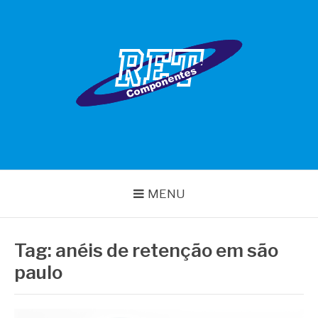
Pular
para
o
conteúdo
RET COMPONENTES
MENU
Tag:
anéis de retenção em são
paulo