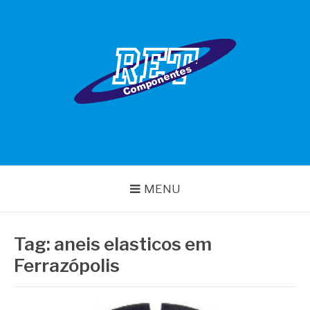
Pular
para
o
conteúdo
RET COMPONENTES
MENU
Tag:
aneis elasticos em
Ferrazópolis