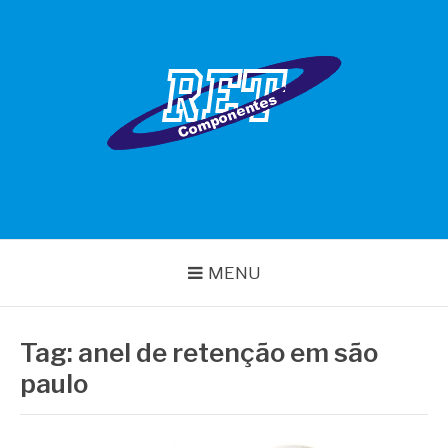
Pular
para
o
conteúdo
RET COMPONENTES
MENU
Tag:
anel de retenção em são
paulo