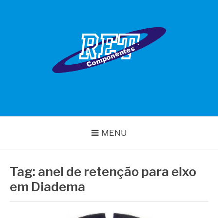
Pular
para
o
conteúdo
RET COMPONENTES
MENU
Tag:
anel de retenção para eixo
em Diadema