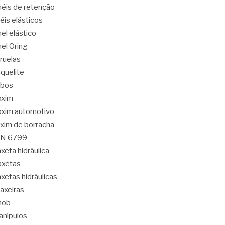
éis de retenção
éis elásticos
el elástico
el Oring
ruelas
quelite
abos
oxim
xim automotivo
xim de borracha
IN 6799
xeta hidráulica
axetas
xetas hidráulicas
axeiras
nob
nípulos