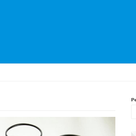
NTES
P