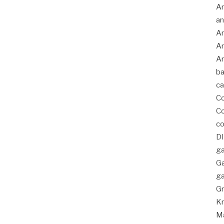
An
an
An
An
Ar
ba
c
C
Co
co
D
ga
G
ga
Gr
K
Ma