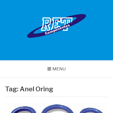
Pular
para
o
conteúdo
RET COMPONENTES
MENU
Tag:
Anel Oring