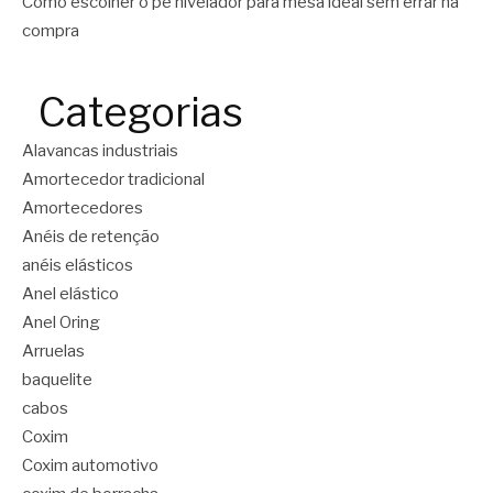
Como escolher o pé nivelador para mesa ideal sem errar na
compra
Categorias
Alavancas industriais
Amortecedor tradicional
Amortecedores
Anéis de retenção
anéis elásticos
Anel elástico
Anel Oring
Arruelas
baquelite
cabos
Coxim
Coxim automotivo