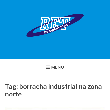
Pular
para
o
conteúdo
RET COMPONENTES
MENU
Tag:
borracha industrial na zona
norte