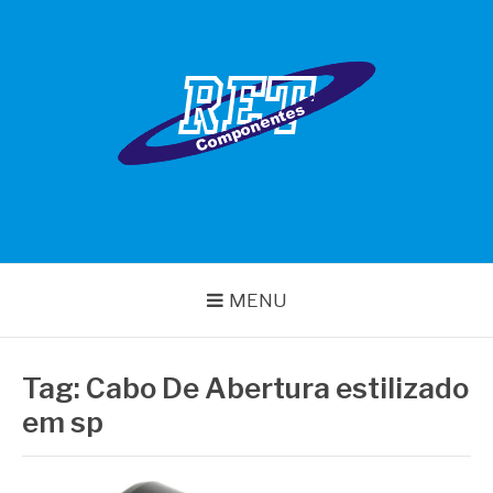
Pular
para
o
conteúdo
RET COMPONENTES
MENU
Tag:
Cabo De Abertura estilizado
em sp