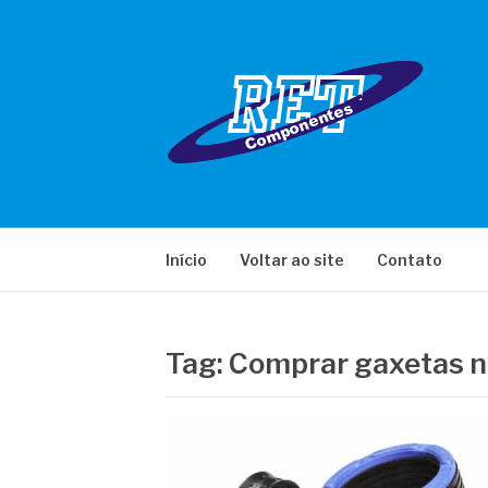
Pular
para
o
conteúdo
RET COMPONE
Início
Voltar ao site
Contato
Tag:
Comprar gaxetas 