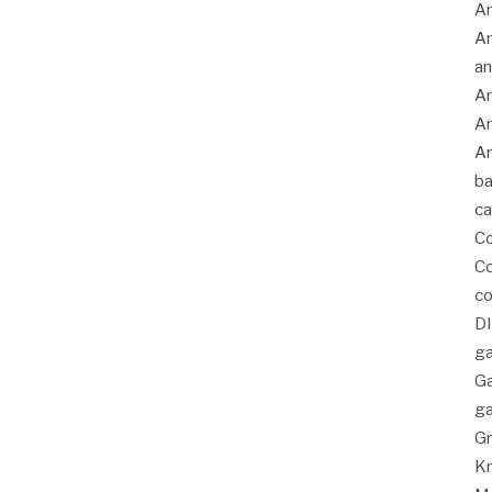
A
An
an
An
An
Ar
ba
c
C
Co
co
D
ga
G
ga
Gr
K