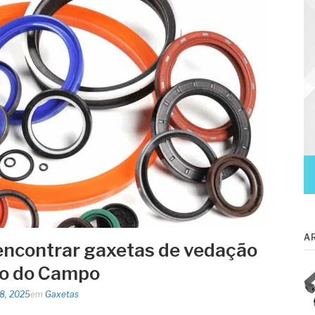
A
encontrar gaxetas de vedação
o do Campo
28, 2025
em
Gaxetas