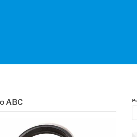
NTES
no ABC
P