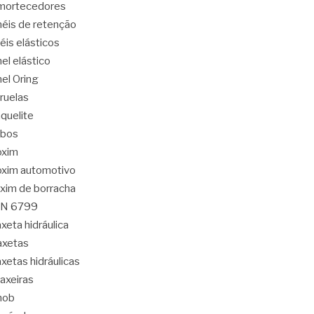
mortecedores
éis de retenção
éis elásticos
el elástico
el Oring
ruelas
quelite
abos
oxim
xim automotivo
xim de borracha
IN 6799
xeta hidráulica
axetas
xetas hidráulicas
axeiras
nob