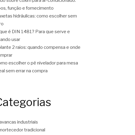
do sobre coxim para ar-condicionado:
pos, função e fornecimento
xetas hidráulicas: como escolher sem
ro
que é DIN 1481? Para que serve e
ando usar
lante 2 raios: quando compensa e onde
omprar
mo escolher o pé nivelador para mesa
eal sem errar na compra
Categorias
avancas industriais
ortecedor tradicional