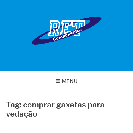
Pular
para
o
conteúdo
RET COMPONENTES
MENU
Tag:
comprar gaxetas para
vedação