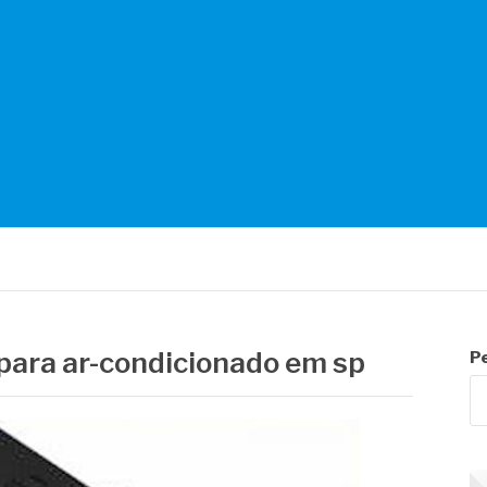
NTES
para ar-condicionado em sp
P