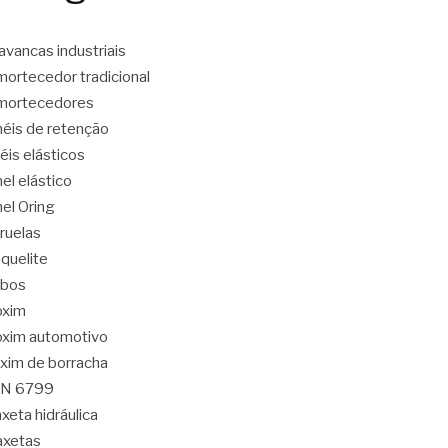
avancas industriais
ortecedor tradicional
mortecedores
éis de retenção
éis elásticos
el elástico
el Oring
ruelas
quelite
abos
oxim
xim automotivo
xim de borracha
IN 6799
xeta hidráulica
axetas