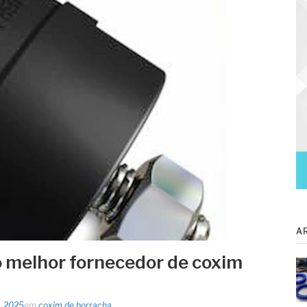
A
 melhor fornecedor de coxim
7, 2025
em
coxim de borracha