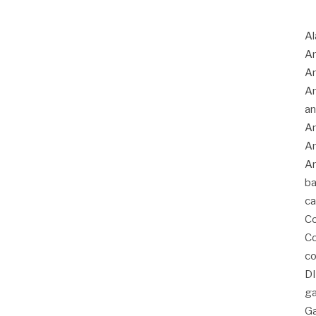
Al
Am
A
An
an
An
An
Ar
ba
c
C
Co
co
D
ga
G