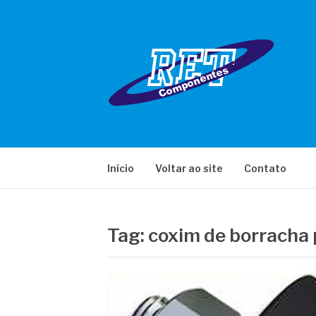
Pular
para
o
conteúdo
RET COMPONE
Início
Voltar ao site
Contato
Tag:
coxim de borracha 