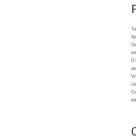
Tu
ti
Ga
er
O 
qu
Vo
c
Co
id