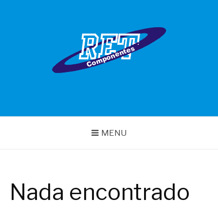
Pular
para
o
conteúdo
RET COMPONENTES
MENU
Nada encontrado