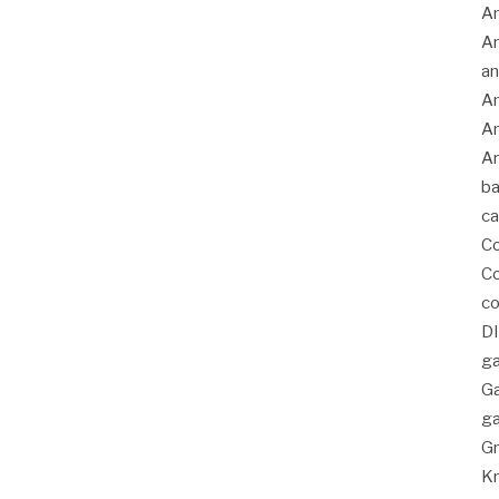
A
An
an
An
An
Ar
ba
c
C
Co
co
D
ga
G
ga
Gr
K