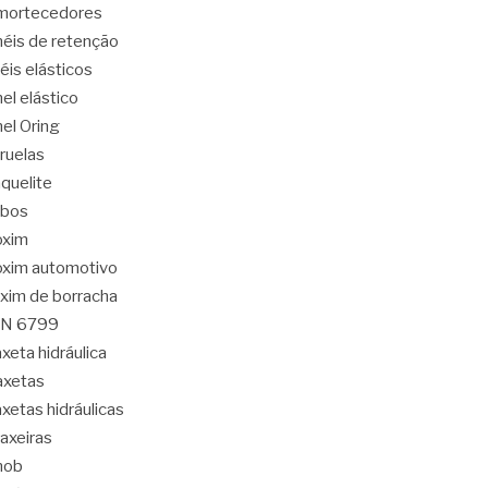
mortecedores
éis de retenção
éis elásticos
el elástico
el Oring
ruelas
quelite
abos
oxim
xim automotivo
xim de borracha
IN 6799
xeta hidráulica
axetas
xetas hidráulicas
axeiras
nob