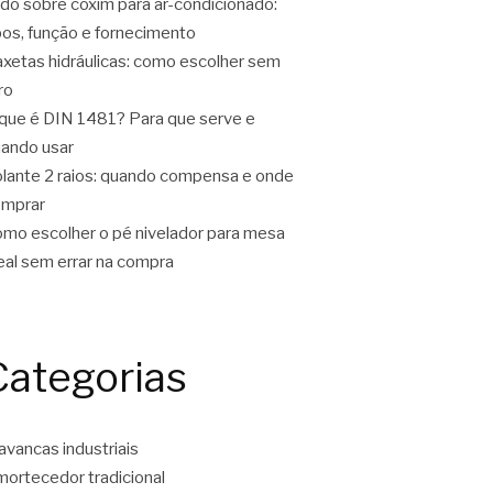
do sobre coxim para ar-condicionado:
pos, função e fornecimento
xetas hidráulicas: como escolher sem
ro
que é DIN 1481? Para que serve e
ando usar
lante 2 raios: quando compensa e onde
omprar
mo escolher o pé nivelador para mesa
eal sem errar na compra
Categorias
avancas industriais
ortecedor tradicional