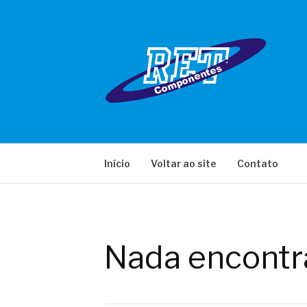
Pular
para
o
conteúdo
RET COMPONE
Início
Voltar ao site
Contato
Nada encontr