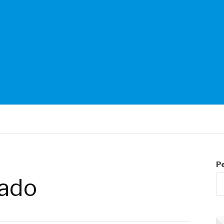
NTES
P
ado