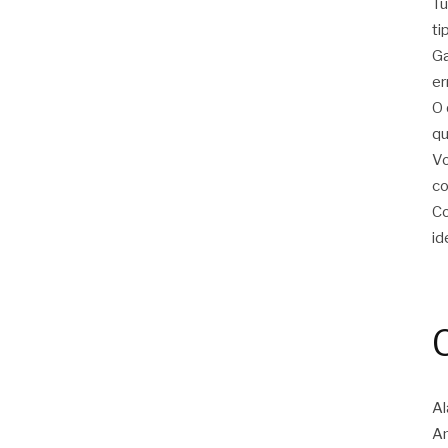
Tu
ti
Ga
er
O 
qu
Vo
c
Co
id
Al
Am