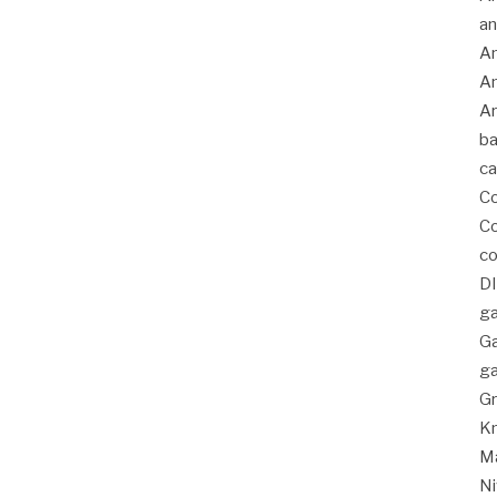
an
An
An
Ar
ba
c
C
Co
co
D
ga
G
ga
Gr
K
Ma
Ni