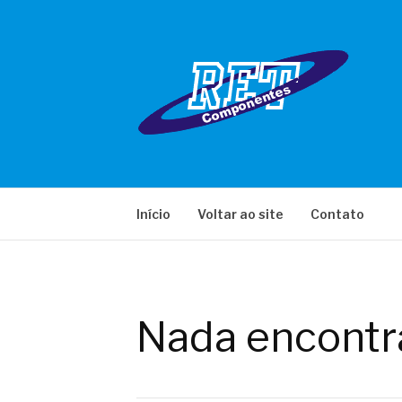
Pular
para
o
conteúdo
RET COMPONE
Início
Voltar ao site
Contato
Nada encontr