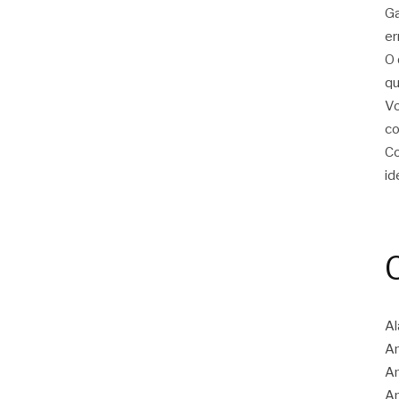
Ga
er
O 
qu
Vo
c
Co
id
Al
Am
A
An