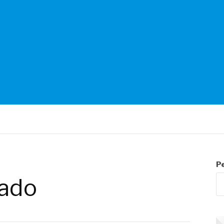
NTES
P
ado