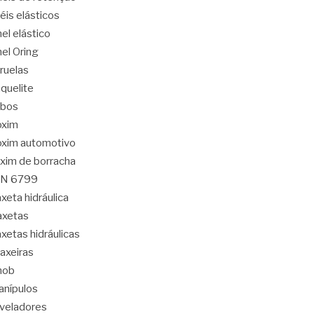
éis elásticos
el elástico
el Oring
ruelas
quelite
abos
oxim
xim automotivo
xim de borracha
IN 6799
xeta hidráulica
axetas
xetas hidráulicas
axeiras
nob
nípulos
veladores