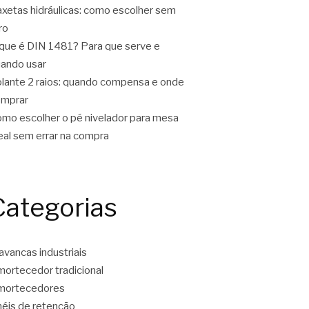
xetas hidráulicas: como escolher sem
ro
que é DIN 1481? Para que serve e
ando usar
lante 2 raios: quando compensa e onde
omprar
mo escolher o pé nivelador para mesa
eal sem errar na compra
Categorias
avancas industriais
ortecedor tradicional
mortecedores
éis de retenção