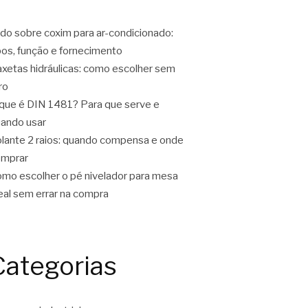
do sobre coxim para ar-condicionado:
pos, função e fornecimento
xetas hidráulicas: como escolher sem
ro
que é DIN 1481? Para que serve e
ando usar
lante 2 raios: quando compensa e onde
omprar
mo escolher o pé nivelador para mesa
eal sem errar na compra
Categorias