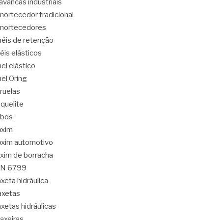
avancas industriais
ortecedor tradicional
mortecedores
éis de retenção
éis elásticos
el elástico
el Oring
ruelas
quelite
abos
oxim
xim automotivo
xim de borracha
IN 6799
xeta hidráulica
axetas
xetas hidráulicas
axeiras