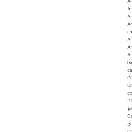
Al
Am
A
An
an
An
An
Ar
ba
c
C
Co
co
D
ga
G
ga
Gr