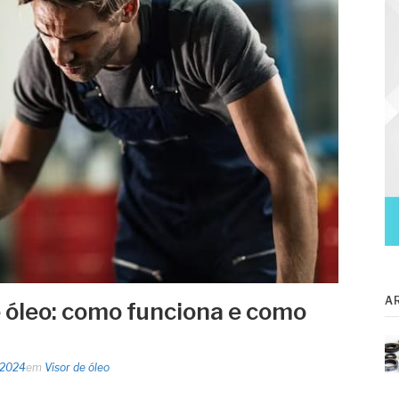
A
e óleo: como funciona e como
 2024
em
Visor de óleo