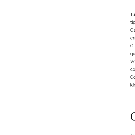
Tu
ti
Ga
er
O 
qu
Vo
c
Co
id