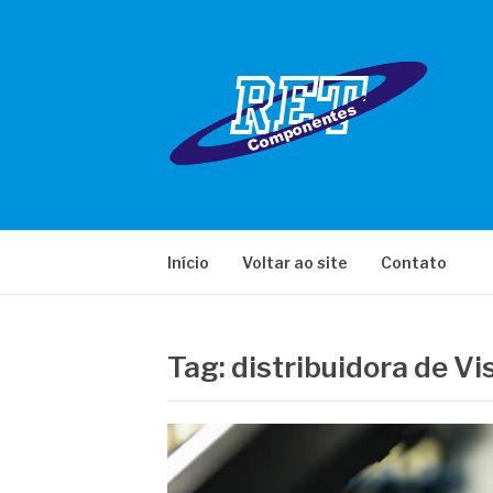
Pular
para
o
conteúdo
RET COMPONE
Início
Voltar ao site
Contato
Tag:
distribuidora de Vi