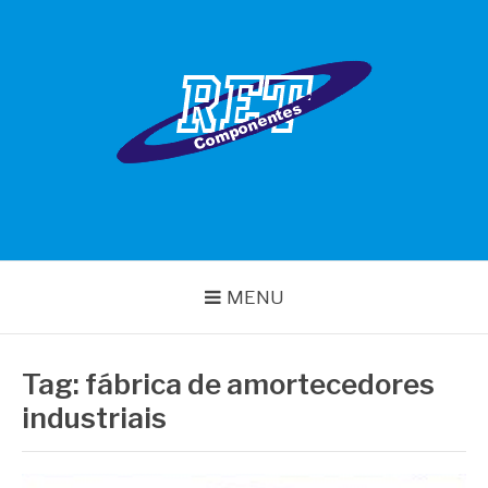
Pular
para
o
conteúdo
RET COMPONENTES
MENU
Tag:
fábrica de amortecedores
industriais