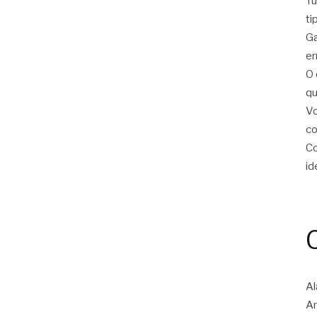
Tu
ti
Ga
er
O 
qu
Vo
c
Co
id
Al
Am