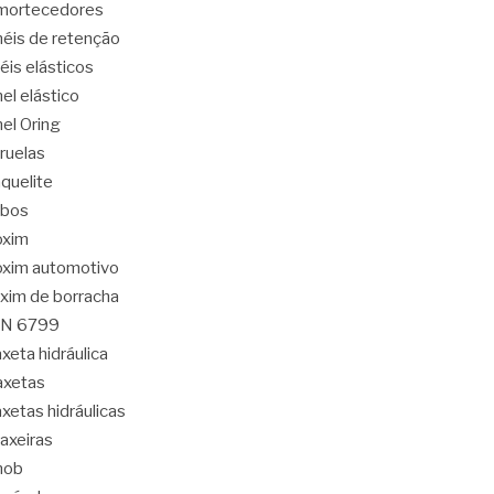
mortecedores
éis de retenção
éis elásticos
el elástico
el Oring
ruelas
quelite
abos
oxim
xim automotivo
xim de borracha
IN 6799
xeta hidráulica
axetas
xetas hidráulicas
axeiras
nob