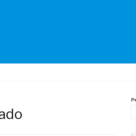
NTES
P
ado