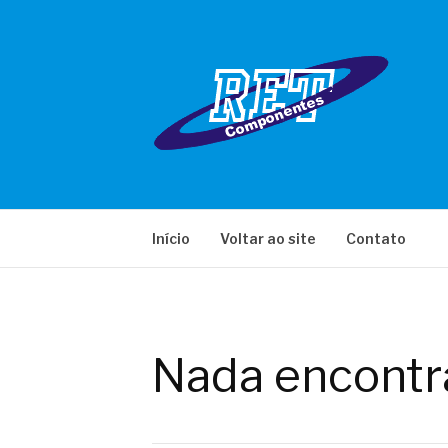
Pular
para
o
conteúdo
RET COMPONE
Início
Voltar ao site
Contato
Nada encontr