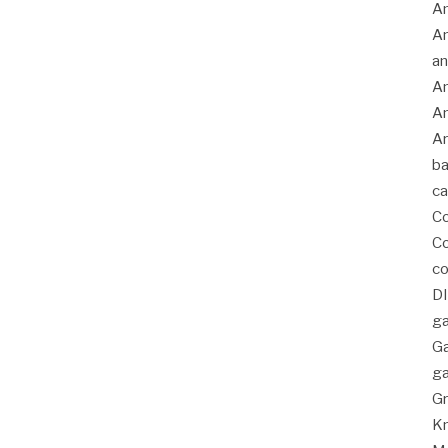
A
An
an
An
An
Ar
ba
c
C
Co
co
D
ga
G
ga
Gr
K