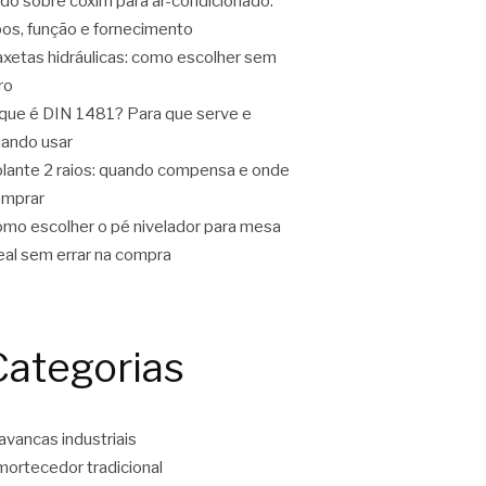
do sobre coxim para ar-condicionado:
pos, função e fornecimento
xetas hidráulicas: como escolher sem
ro
que é DIN 1481? Para que serve e
ando usar
lante 2 raios: quando compensa e onde
omprar
mo escolher o pé nivelador para mesa
eal sem errar na compra
Categorias
avancas industriais
ortecedor tradicional