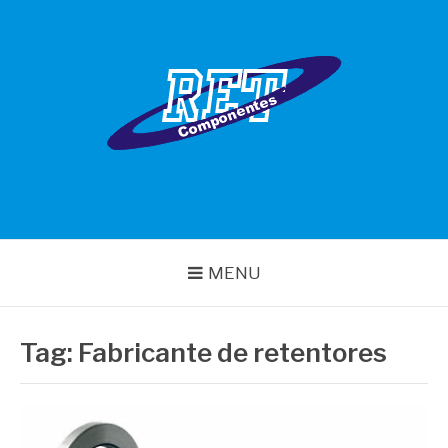
Pular
para
o
conteúdo
RET COMPONENTES
MENU
Tag:
Fabricante de retentores