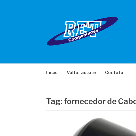
Pular
para
o
conteúdo
RET COMPONE
Início
Voltar ao site
Contato
Tag:
fornecedor de Cabo