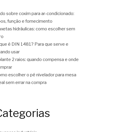
do sobre coxim para ar-condicionado:
pos, função e fornecimento
xetas hidráulicas: como escolher sem
ro
que é DIN 1481? Para que serve e
ando usar
lante 2 raios: quando compensa e onde
omprar
mo escolher o pé nivelador para mesa
eal sem errar na compra
Categorias