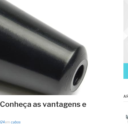
A
: Conheça as vantagens e
024
em
cabos