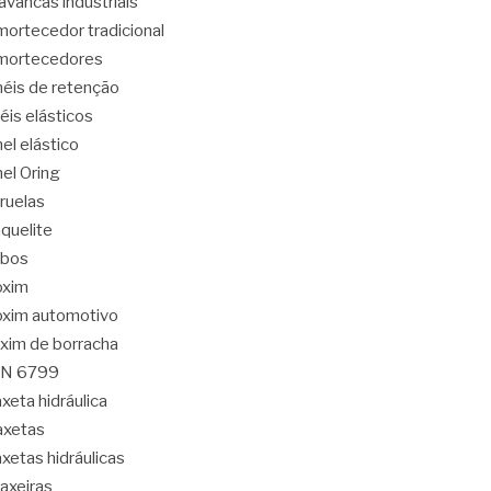
avancas industriais
ortecedor tradicional
mortecedores
éis de retenção
éis elásticos
el elástico
el Oring
ruelas
quelite
abos
oxim
xim automotivo
xim de borracha
IN 6799
xeta hidráulica
axetas
xetas hidráulicas
axeiras