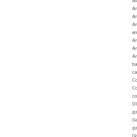
Al
Am
A
An
an
An
An
Ar
ba
c
C
Co
co
D
ga
G
ga
Gr