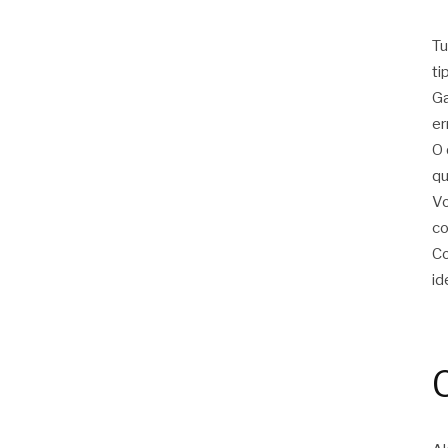
Tu
ti
Ga
er
O 
qu
Vo
c
Co
id