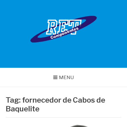
Pular
para
o
conteúdo
RET COMPONENTES
MENU
Tag:
fornecedor de Cabos de
Baquelite