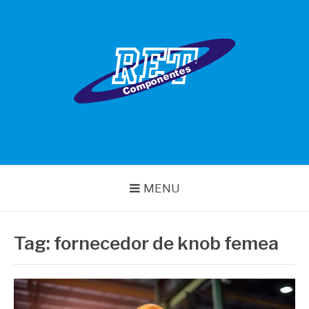
Pular
para
o
conteúdo
RET COMPONENTES
MENU
Tag:
fornecedor de knob femea