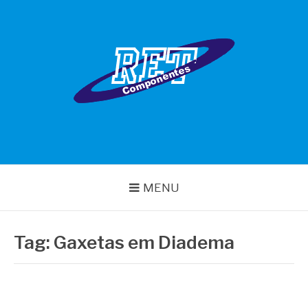
Pular
para
o
conteúdo
RET COMPONENTES
MENU
Tag:
Gaxetas em Diadema