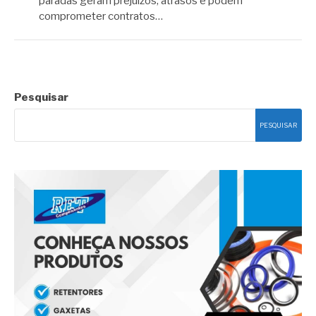
paradas geram prejuízos, atrasos e podem
comprometer contratos…
Pesquisar
PESQUISAR