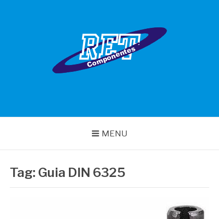
Pular
para
o
conteúdo
RET COMPONENTES
MENU
Tag:
Guia DIN 6325