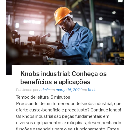
Knobs industrial: Conheça os
benefícios e aplicações
Publicado por
admin
em
março 15, 2024
em
Knob
Tempo de leitura:
5
minutos
Precisando de um fornecedor de knobs industrial, que
oferte custo-benefício e preço justo? Continue lendo!
Os knobs industrial são peças fundamentais em
diversos equipamentos e máquinas, desempenhando
funções essenciais para o seu funcionamento. Estes