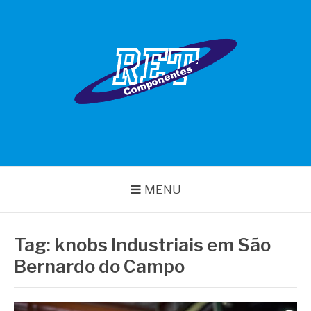
Pular
para
o
conteúdo
RET COMPONENTES
MENU
Tag:
knobs Industriais em São
Bernardo do Campo