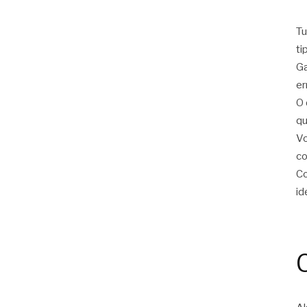
Tu
ti
Ga
er
O 
qu
Vo
c
Co
id