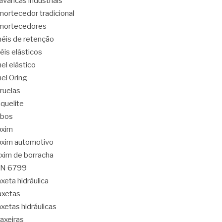
avancas industriais
ortecedor tradicional
mortecedores
éis de retenção
éis elásticos
el elástico
el Oring
ruelas
quelite
abos
oxim
xim automotivo
xim de borracha
IN 6799
xeta hidráulica
axetas
xetas hidráulicas
axeiras