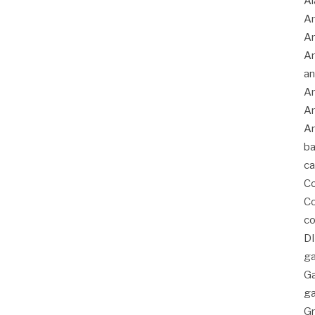
Al
Am
A
An
an
An
An
Ar
ba
c
C
Co
co
D
ga
G
ga
Gr