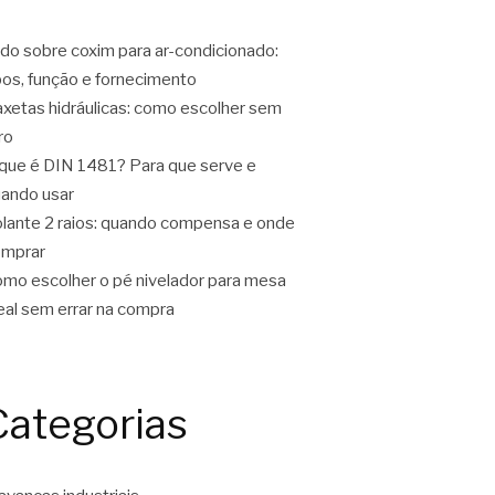
do sobre coxim para ar-condicionado:
pos, função e fornecimento
xetas hidráulicas: como escolher sem
ro
que é DIN 1481? Para que serve e
ando usar
lante 2 raios: quando compensa e onde
omprar
mo escolher o pé nivelador para mesa
eal sem errar na compra
Categorias