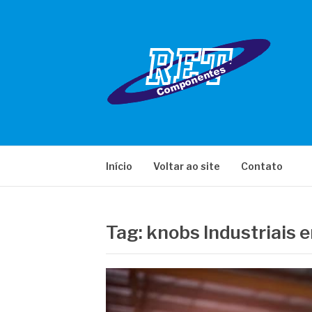
Pular
para
o
conteúdo
RET COMPONE
Início
Voltar ao site
Contato
Tag:
knobs Industriais 