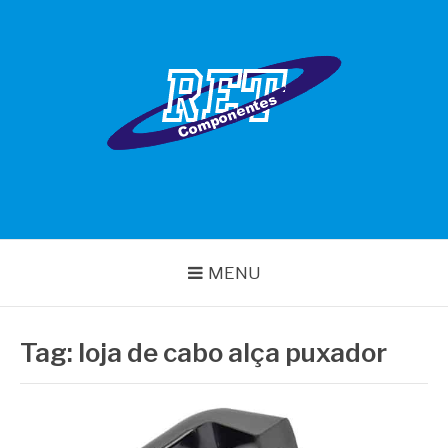
Pular
para
o
conteúdo
RET COMPONENTES
MENU
Tag:
loja de cabo alça puxador