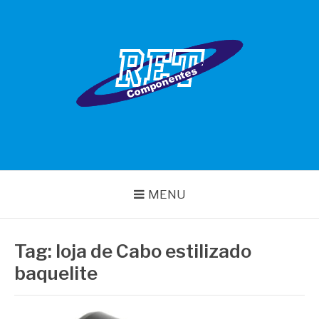
Pular
para
o
conteúdo
RET COMPONENTES
MENU
Tag:
loja de Cabo estilizado
baquelite