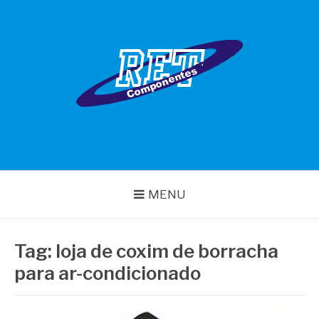
Pular
para
o
conteúdo
RET COMPONENTES
MENU
Tag:
loja de coxim de borracha
para ar-condicionado