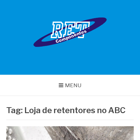
Pular
para
o
conteúdo
RET COMPONENTES
MENU
Tag:
Loja de retentores no ABC