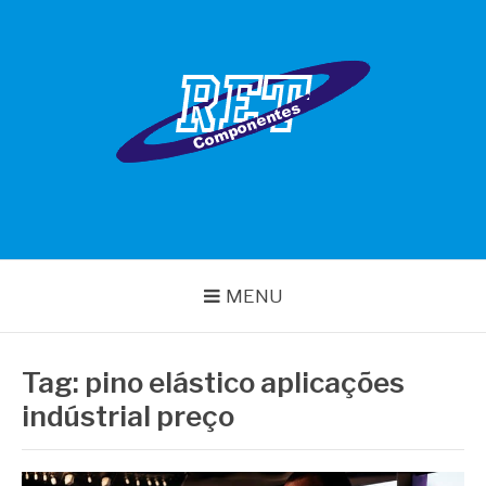
Pular
para
o
conteúdo
RET COMPONENTES
MENU
Tag:
pino elástico aplicações
indústrial preço