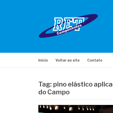
Pular
para
o
conteúdo
RET COMPONE
Início
Voltar ao site
Contato
Tag:
pino elástico aplic
do Campo