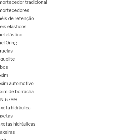
ortecedor tradicional
mortecedores
éis de retenção
éis elásticos
el elástico
el Oring
ruelas
quelite
abos
oxim
xim automotivo
xim de borracha
IN 6799
xeta hidráulica
axetas
xetas hidráulicas
axeiras