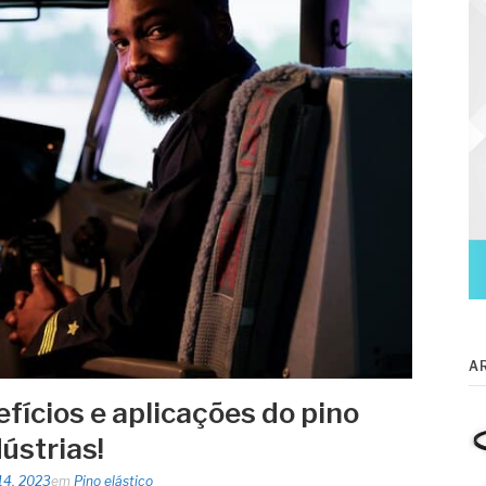
A
fícios e aplicações do pino
dústrias!
14, 2023
em
Pino elástico