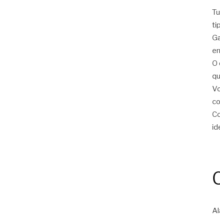
Tu
ti
Ga
er
O 
qu
Vo
c
Co
id
Al