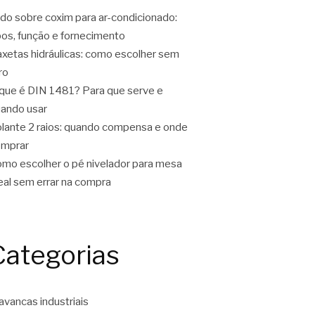
do sobre coxim para ar-condicionado:
pos, função e fornecimento
xetas hidráulicas: como escolher sem
ro
que é DIN 1481? Para que serve e
ando usar
lante 2 raios: quando compensa e onde
omprar
mo escolher o pé nivelador para mesa
eal sem errar na compra
Categorias
avancas industriais