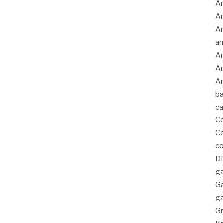
Am
A
An
an
An
An
Ar
ba
c
C
Co
co
D
ga
G
ga
Gr