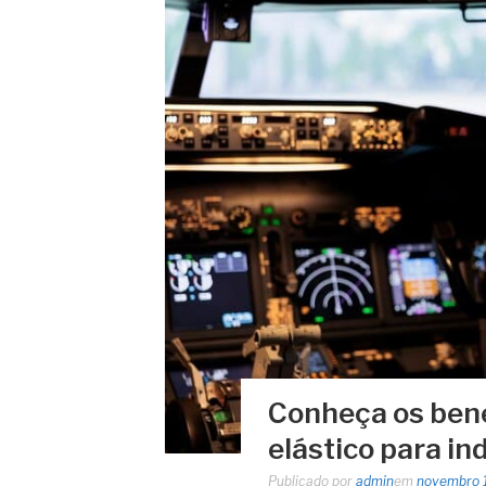
Conheça os bene
elástico para in
Publicado por
admin
em
novembro 