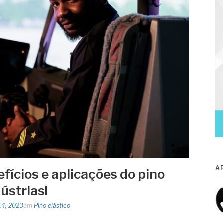
A
fícios e aplicações do pino
dústrias!
14, 2023
em
Pino elástico