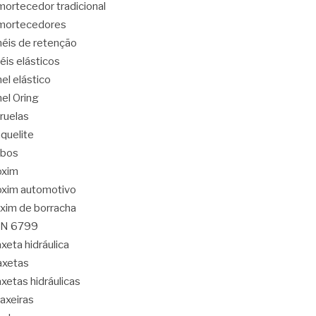
ortecedor tradicional
mortecedores
éis de retenção
éis elásticos
el elástico
el Oring
ruelas
quelite
abos
oxim
xim automotivo
xim de borracha
IN 6799
xeta hidráulica
axetas
xetas hidráulicas
axeiras