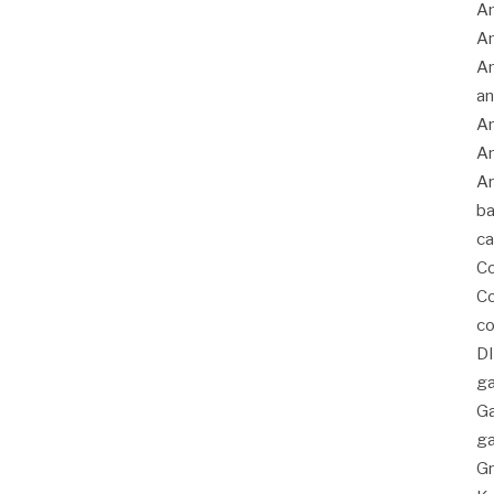
Am
A
An
an
An
An
Ar
ba
c
C
Co
co
D
ga
G
ga
Gr