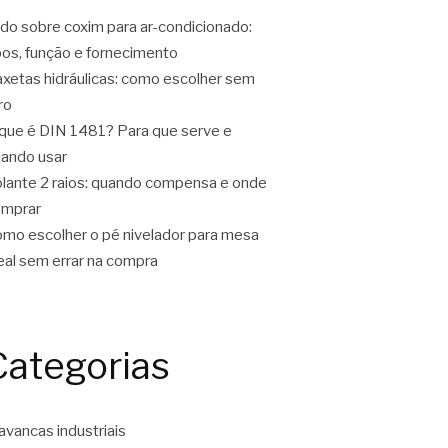
do sobre coxim para ar-condicionado:
pos, função e fornecimento
xetas hidráulicas: como escolher sem
ro
que é DIN 1481? Para que serve e
ando usar
lante 2 raios: quando compensa e onde
omprar
mo escolher o pé nivelador para mesa
eal sem errar na compra
Categorias
avancas industriais