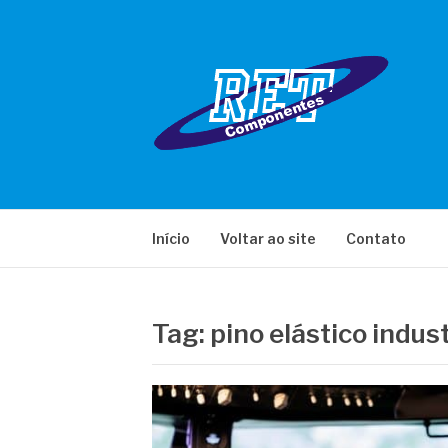
Pular
para
o
conteúdo
RET COMPONE
Início
Voltar ao site
Contato
Tag:
pino elástico indus