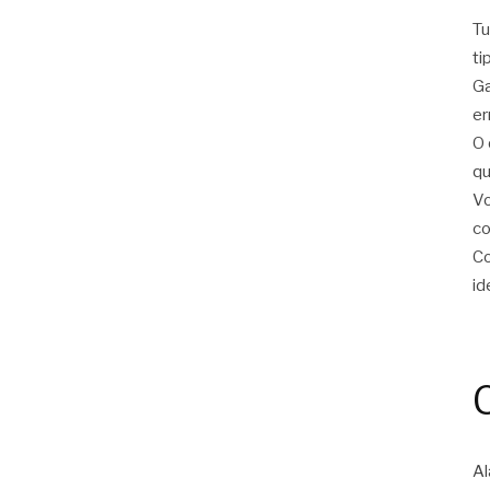
Tu
ti
Ga
er
O 
qu
Vo
c
Co
id
Al