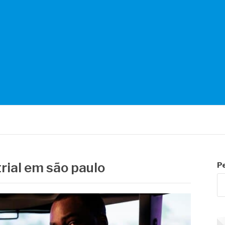
NTES
trial em são paulo
P