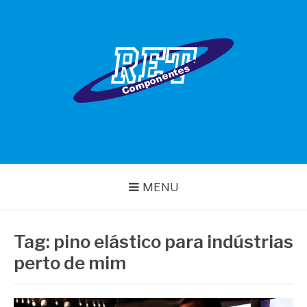
Pular
para
o
conteúdo
RET COMPONENTES
MENU
Tag:
pino elástico para indústrias
perto de mim