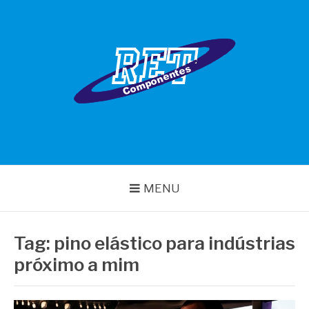
Pular
para
o
conteúdo
RET COMPONENTES
MENU
Tag:
pino elástico para indústrias
próximo a mim