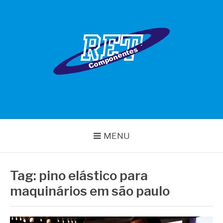
Pular
para
o
conteúdo
RET COMPONENTES
MENU
Tag:
pino elástico para
maquinários em são paulo