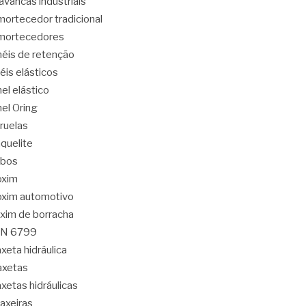
avancas industriais
ortecedor tradicional
mortecedores
éis de retenção
éis elásticos
el elástico
el Oring
ruelas
quelite
abos
oxim
xim automotivo
xim de borracha
IN 6799
xeta hidráulica
axetas
xetas hidráulicas
axeiras