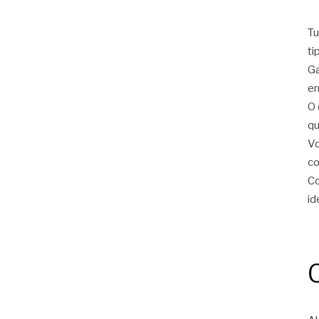
Tu
ti
Ga
er
O 
qu
Vo
c
Co
id