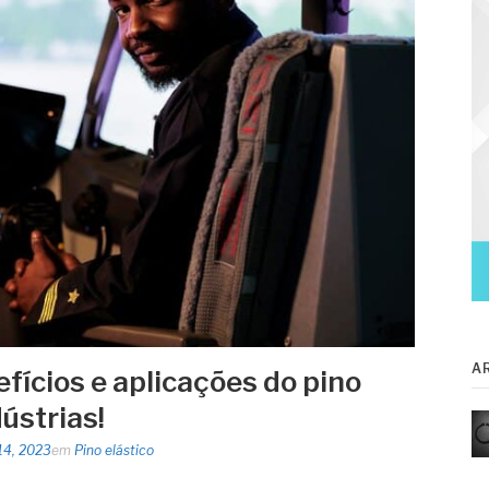
A
fícios e aplicações do pino
dústrias!
14, 2023
em
Pino elástico