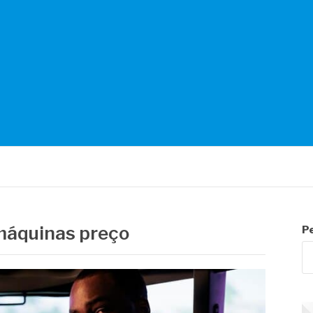
NTES
 máquinas preço
P