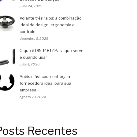
julho 24, 2025
Volante três raios: a combinação
ideal de design, ergonomia e
controle
dezembro 8, 2025
O que é DIN 1481? Para que serve
e quando usar
julho 1, 2026
Anéis elásticos: conheça a
fornecedora ideal para sua
empresa
agosto 23, 2024
Posts Recentes