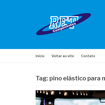
Pular
para
o
conteúdo
RET COMPONE
Início
Voltar ao site
Contato
Tag:
pino elástico para