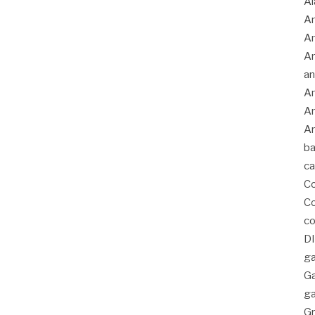
Al
Am
A
An
an
An
An
Ar
ba
c
C
Co
co
D
ga
G
ga
Gr