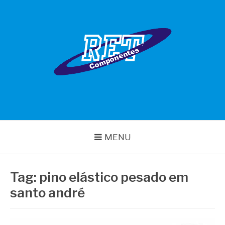
Pular
para
o
conteúdo
RET COMPONENTES
MENU
Tag:
pino elástico pesado em
santo andré