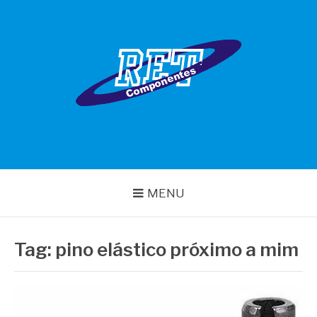
Pular
para
o
conteúdo
RET COMPONENTES
MENU
Tag:
pino elástico próximo a mim