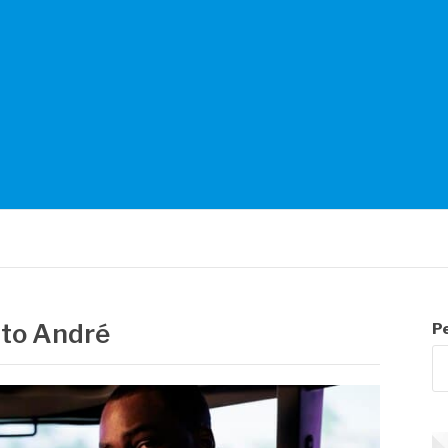
NTES
nto André
P