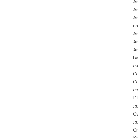
Am
A
An
an
An
An
Ar
ba
c
C
Co
co
D
ga
G
ga
Gr