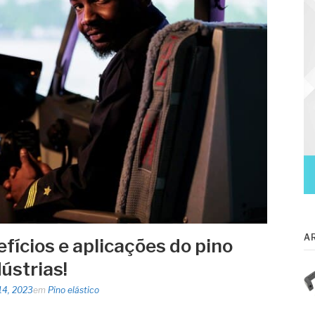
A
fícios e aplicações do pino
dústrias!
14, 2023
em
Pino elástico