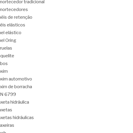
ortecedor tradicional
mortecedores
éis de retenção
éis elásticos
el elástico
el Oring
ruelas
quelite
abos
oxim
xim automotivo
xim de borracha
IN 6799
xeta hidráulica
axetas
xetas hidráulicas
axeiras