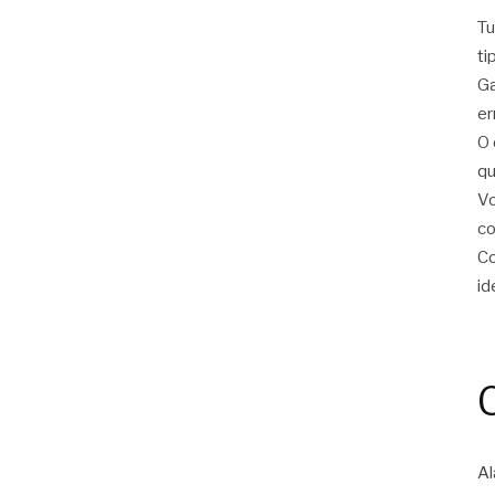
Tu
ti
Ga
er
O 
qu
Vo
c
Co
id
Al