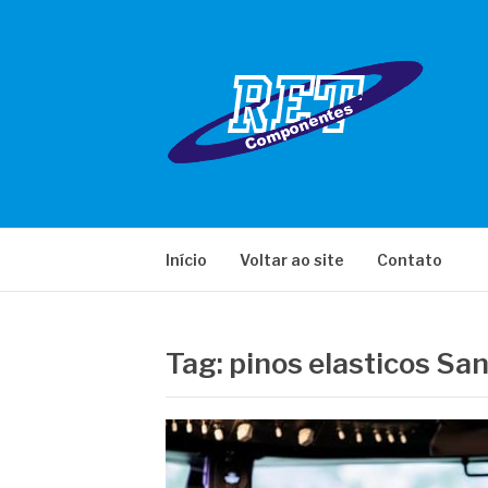
Pular
para
o
conteúdo
RET COMPONE
Início
Voltar ao site
Contato
Tag:
pinos elasticos Sa