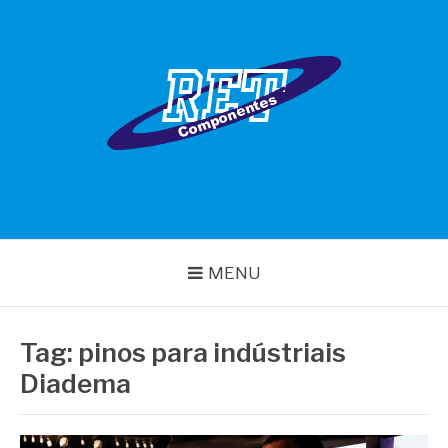
Pular
para
o
conteúdo
RET COMPONENTES
MENU
Tag:
pinos para indústriais
Diadema