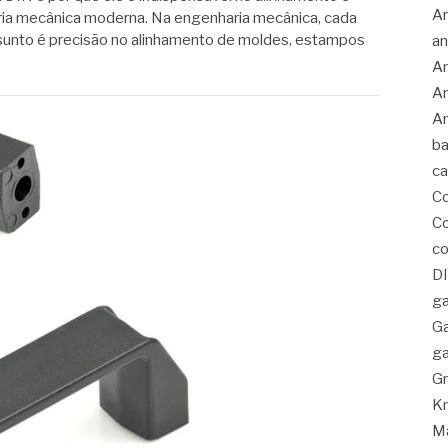
An
ria mecânica moderna. Na engenharia mecânica, cada
sunto é precisão no alinhamento de moldes, estampos
an
An
An
Ar
ba
c
C
Co
co
D
ga
G
ga
Gr
K
Ma