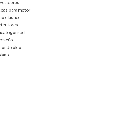
veladores
ças para motor
no elástico
tentores
categorized
edação
sor de óleo
lante