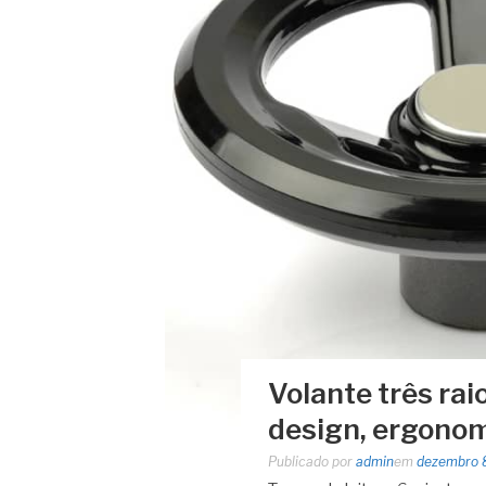
Volante três rai
design, ergonom
Publicado por
admin
em
dezembro 