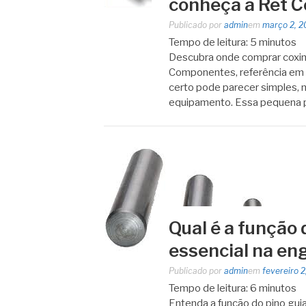
conheça a Ret 
Publicado por
admin
em
março 2, 2
Tempo de leitura:
5
minutos
Descubra onde comprar coxim
Componentes, referência em c
certo pode parecer simples, 
equipamento. Essa pequena
Qual é a função 
essencial na en
Publicado por
admin
em
fevereiro 
Tempo de leitura:
6
minutos
Entenda a função do pino guia