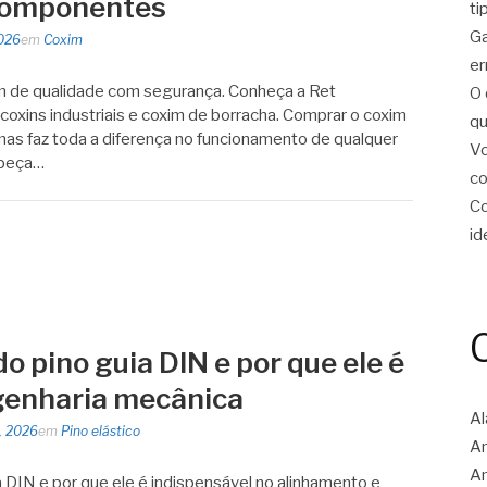
Componentes
ti
Ga
026
em
Coxim
er
 de qualidade com segurança. Conheça a Ret
O 
oxins industriais e coxim de borracha. Comprar o coxim
qu
mas faz toda a diferença no funcionamento de qualquer
Vo
 peça…
c
Co
id
do pino guia DIN e por que ele é
genharia mecânica
Al
2, 2026
em
Pino elástico
Am
A
 DIN e por que ele é indispensável no alinhamento e