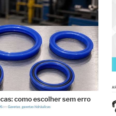
A
icas: como escolher sem erro
26
em
Gaxetas
,
gaxetas hidráulicas