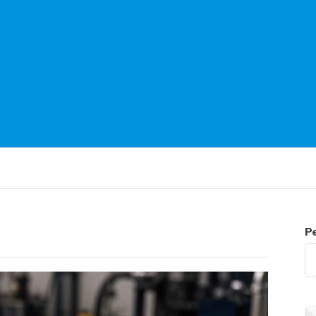
NTES
P