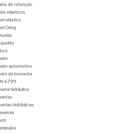
éis de retenção
éis elásticos
el elástico
el Oring
ruelas
quelite
abos
oxim
xim automotivo
xim de borracha
IN 6799
xeta hidráulica
axetas
xetas hidráulicas
axeiras
nob
nípulos