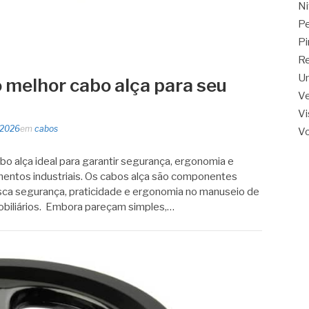
Ni
Pe
Pi
Re
Un
 melhor cabo alça para seu
V
Vi
 2026
em
cabos
Vo
o alça ideal para garantir segurança, ergonomia e
entos industriais. Os cabos alça são componentes
sca segurança, praticidade e ergonomia no manuseio de
biliários. Embora pareçam simples,…