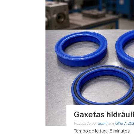
Gaxetas hidrául
Publicado por
admin
em
julho 7, 20
Tempo de leitura:
6
minutos