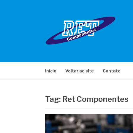
Pular
para
o
conteúdo
RET COMPONE
Início
Voltar ao site
Contato
Tag:
Ret Componentes