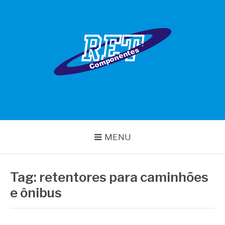
Pular
para
o
conteúdo
RET COMPONENTES
MENU
Tag:
retentores para caminhões
e ônibus