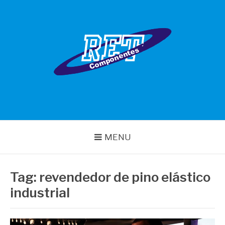
Pular
para
o
conteúdo
RET COMPONENTES
MENU
Tag:
revendedor de pino elástico
industrial