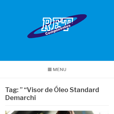
Pular
para
o
conteúdo
RET COMPONENTES
MENU
Tag:
” “Visor de Óleo Standard
Demarchi