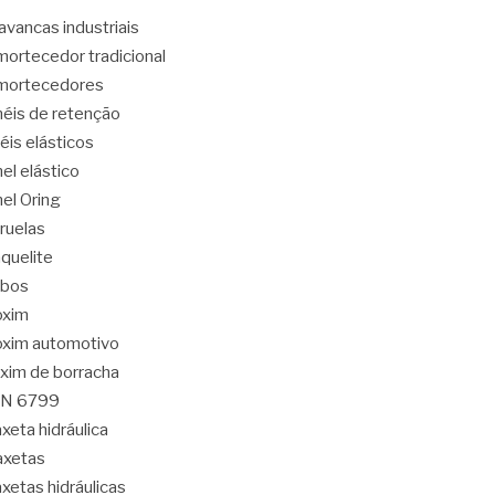
avancas industriais
ortecedor tradicional
mortecedores
éis de retenção
éis elásticos
el elástico
el Oring
ruelas
quelite
abos
oxim
xim automotivo
xim de borracha
IN 6799
xeta hidráulica
axetas
xetas hidráulicas