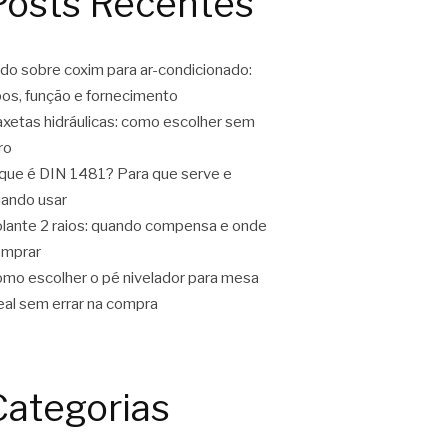
Posts Recentes
do sobre coxim para ar-condicionado:
pos, função e fornecimento
xetas hidráulicas: como escolher sem
ro
que é DIN 1481? Para que serve e
ando usar
lante 2 raios: quando compensa e onde
omprar
mo escolher o pé nivelador para mesa
eal sem errar na compra
Categorias