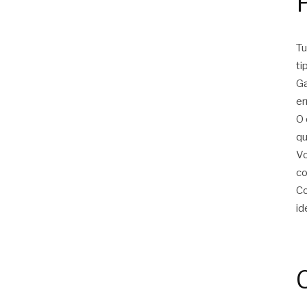
Tu
ti
Ga
er
O 
qu
Vo
c
Co
id