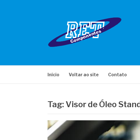
Pular
para
o
conteúdo
RET COMPONE
Início
Voltar ao site
Contato
Tag:
Visor de Óleo Stan