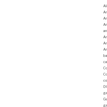
Al
Am
A
An
an
An
An
Ar
ba
c
C
Co
co
D
ga
G
ga