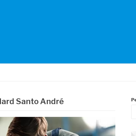
NTES
dard Santo André
P