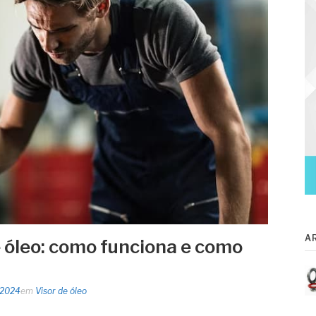
A
e óleo: como funciona e como
 2024
em
Visor de óleo