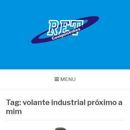
Pular
para
o
conteúdo
RET COMPONENTES
MENU
Tag:
volante industrial próximo a
mim