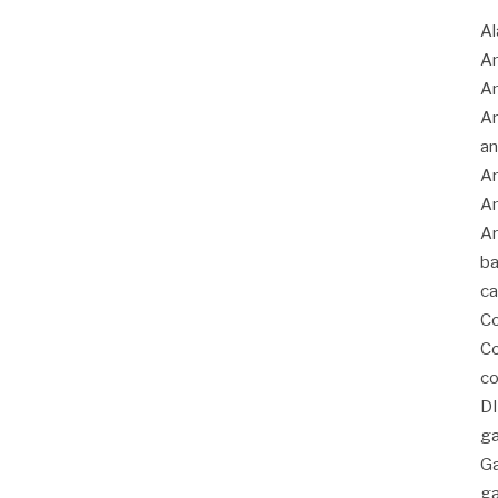
Al
Am
A
An
an
An
An
Ar
ba
c
C
Co
co
D
ga
G
ga