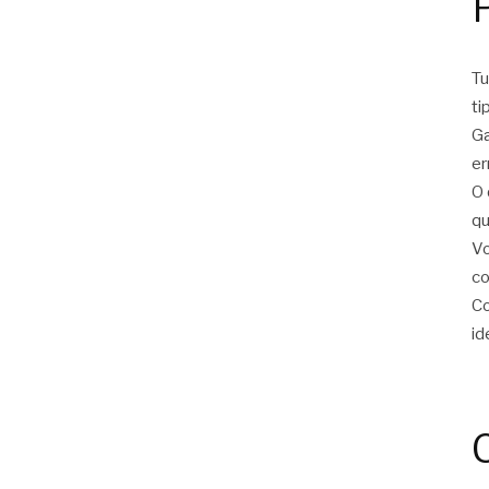
Tu
ti
Ga
er
O 
qu
Vo
c
Co
id