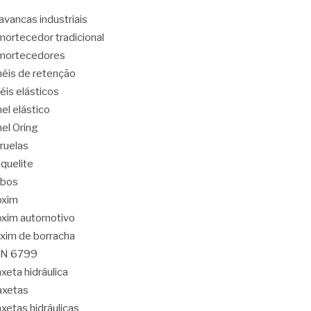
avancas industriais
ortecedor tradicional
mortecedores
éis de retenção
éis elásticos
el elástico
el Oring
ruelas
quelite
abos
oxim
xim automotivo
xim de borracha
IN 6799
xeta hidráulica
axetas
xetas hidráulicas