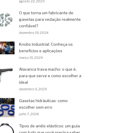
agosto 22, 2023
O que torna um fabricante de
gaxetas para vedação realmente
confiável?
dezembro 19, 2024
Knobs industrial: Conheça os
benefícios e aplicações
março 15, 2024
Alavanca trava macho: o que é,
para que serve e como escolher a
ideal
dezembro 5, 2025
Gaxetas hidráulicas: como
escolher sem erro
julho 7, 2026
Tipos de anéis elásticos: um guia
com tudo que você precisa saber