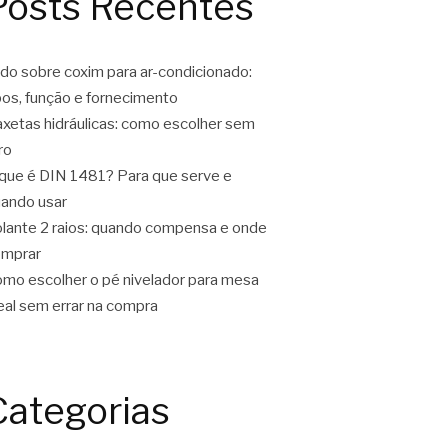
Posts Recentes
do sobre coxim para ar-condicionado:
pos, função e fornecimento
xetas hidráulicas: como escolher sem
ro
que é DIN 1481? Para que serve e
ando usar
lante 2 raios: quando compensa e onde
omprar
mo escolher o pé nivelador para mesa
eal sem errar na compra
Categorias