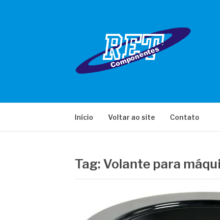
Pular
para
o
conteúdo
RET COMPONE
Início
Voltar ao site
Contato
Tag:
Volante para máqu